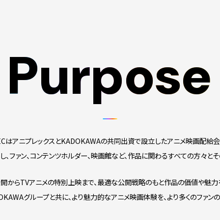
Purpose
Purpose
MECはアニプレックスとKADOKAWAの共同出資で設立したアニメ映画配給会
、ファン、コンテンツホルダー、映画館など、作品に関わるすべての方々と
開からTVアニメの特別上映まで、最適な公開戦略のもと作品の価値や魅力
OKAWAグループと共に、より魅力的なアニメ映画体験を、より多くのファン