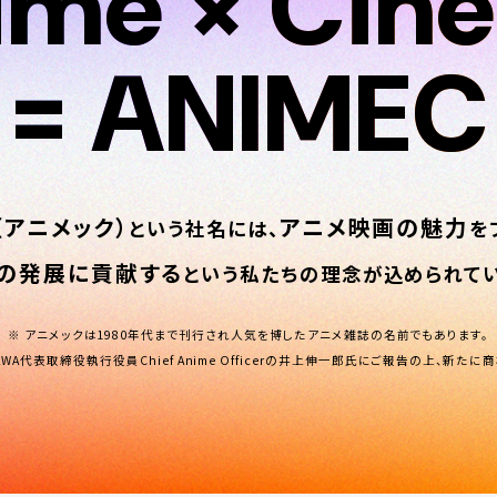
ime × Cin
ime × Cin
= ANIMEC
= ANIMEC
C（アニメック）
アニメ映画の魅力
という社名には、
を
の発展に貢献する
という
私たちの理念が込められてい
アニメックは1980年代まで刊行され人気を博した
アニメ雑誌の名前でもあります。
AWA代表取締役執行役員
Chief Anime Officerの井上伸一郎氏にご報告の上、
新たに商