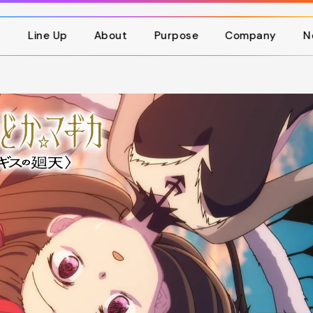
p
Line Up
About
Purpose
Company
N