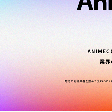
An
An
ANIME
業界
同誌の副編集長を務めた元KADOK