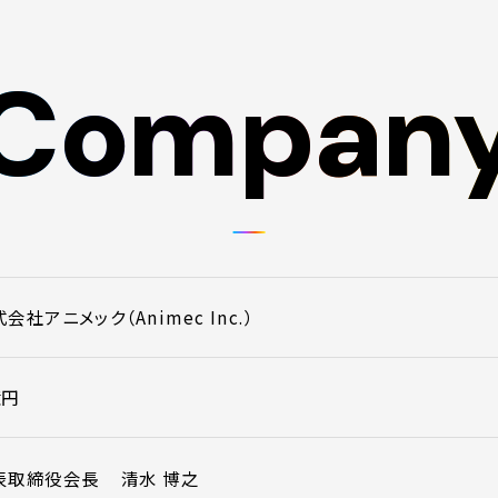
Compan
Compan
会社アニメック（Animec Inc.）
億円
表取締役会長
清水 博之