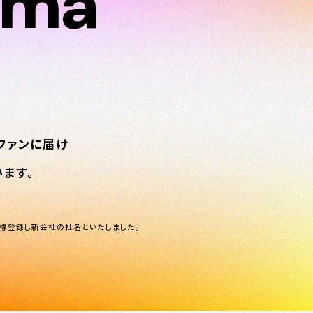
ema
ema
ファンに届け
ます。
標登録し新会社の社名といたしました。