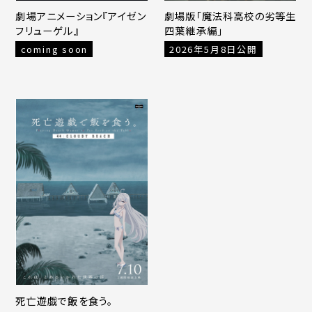
劇場アニメーション『アイゼン
劇場版「魔法科高校の劣等生
フリューゲル』
四葉継承編」
coming soon
2026年5月8日公開
死亡遊戯で飯を食う。